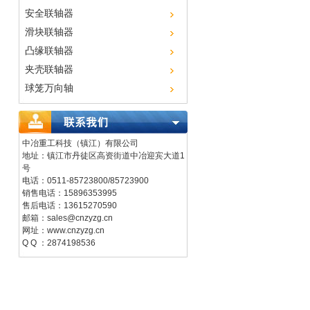
安全联轴器
滑块联轴器
凸缘联轴器
夹壳联轴器
球笼万向轴
中冶重工科技（镇江）有限公司
地址：镇江市丹徒区高资街道中冶迎宾大道1
号
电话：
0511-85723800/85723900
销售电话：15896353995
售后电话：13615270590
邮箱：
sales@cnzyzg.cn
网址：
www.cnzyzg.cn
Q Q ：2874198536