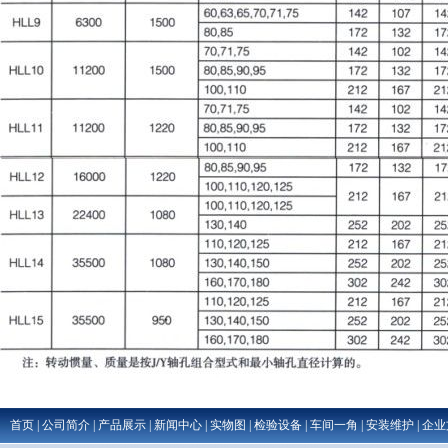
首页
|
公司简介
|
产品展示
|
新闻中心
|
实物图
|
检验设备
|
车间一角
|
安装维护
|
企业